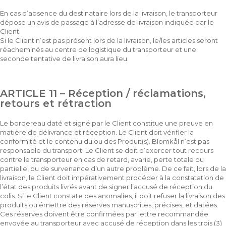
En cas d’absence du destinataire lors de la livraison, le transporteur
dépose un avis de passage à l’adresse de livraison indiquée par le
Client.
Si le Client n’est pas présent lors de la livraison, le/les articles seront
réacheminés au centre de logistique du transporteur et une
seconde tentative de livraison aura lieu.
ARTICLE 11 – Réception / réclamations,
retours et rétraction
Le bordereau daté et signé par le Client constitue une preuve en
matière de délivrance et réception. Le Client doit vérifier la
conformité et le contenu du ou des Produit(s). Blomkål n’est pas
responsable du transport. Le Client se doit d’exercer tout recours
contre le transporteur en cas de retard, avarie, perte totale ou
partielle, ou de survenance d’un autre problème. De ce fait, lors de la
livraison, le Client doit impérativement procéder à la constatation de
l’état des produits livrés avant de signer l’accusé de réception du
colis. Si le Client constate des anomalies, il doit refuser la livraison des
produits ou émettre des réserves manuscrites, précises, et datées.
Ces réserves doivent être confirmées par lettre recommandée
envoyée au transporteur avec accusé de réception dans les trois (3)