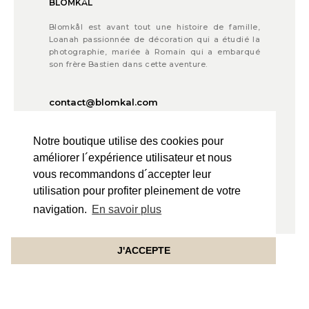
BLOMKÅL
Blomkål est avant tout une histoire de famille,
Loanah passionnée de décoration qui a étudié la
photographie, mariée à Romain qui a embarqué
son frère Bastien dans cette aventure.
contact@blomkal.com
Notre boutique utilise des cookies pour
© 2021 BLOMKÅL
améliorer l´expérience utilisateur et nous
Credit Photos © C.K Mariot Photography
vous recommandons d´accepter leur
utilisation pour profiter pleinement de votre
Powered by
GW - Agence Web Bordeaux
navigation.
En savoir plus
J'ACCEPTE