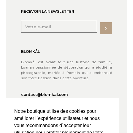
RECEVOIR LA NEWSLETTER
BLOMKÅL
Blomkål est avant tout une histoire de famille,
Loanah passionnée de décoration qui a étudié la
photographie, mariée à Romain qui a embarqué
son frère Bastien dans cette aventure.
contact@blomkal.com
Notre boutique utilise des cookies pour
© 2021 BLOMKÅL
améliorer l´expérience utilisateur et nous
Credit Photos © C.K Mariot Photography
vous recommandons d´accepter leur
Powered by
utilisation pour profiter pleinement de votre