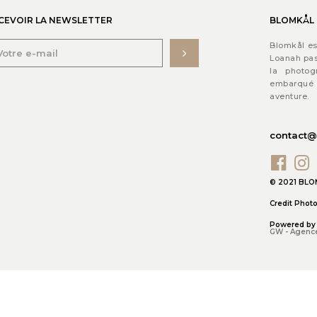
CEVOIR LA NEWSLETTER
BLOMKÅL
Blomkål est
Loanah pas
la photo
embarqué
aventure.
contact@
© 2021 BL
Credit Phot
Powered by
GW - Agenc