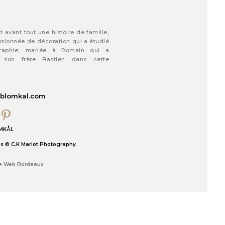
 avant tout une histoire de famille,
sionnée de décoration qui a étudié
graphie, mariée à Romain qui a
 son frère Bastien dans cette
blomkal.com
OMKÅL
os © C.K Mariot Photography
e Web Bordeaux